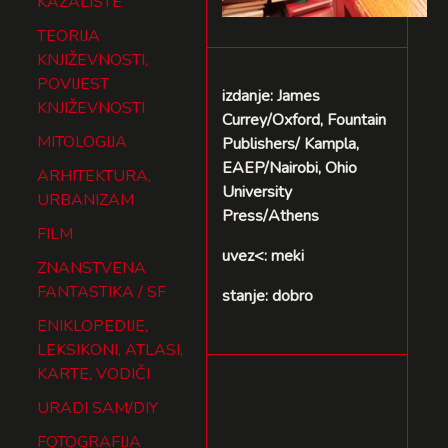
KAZALIŠTE
TEORIJA
KNJIŽEVNOSTI,
POVIJEST
izdanje: James
KNJIŽEVNOSTI
Currey/Oxford, Fountain
MITOLOGIJA
Publishers/ Kampla,
EAEP/Nairobi, Ohio
ARHITEKTURA,
University
URBANIZAM
Press/Athens
FILM
uvez<: meki
ZNANSTVENA
FANTASTIKA / SF
stanje: dobro
ENIKLOPEDIJE,
LEKSIKONI, ATLASI,
KARTE, VODIČI
URADI SAM/DIY
FOTOGRAFIJA