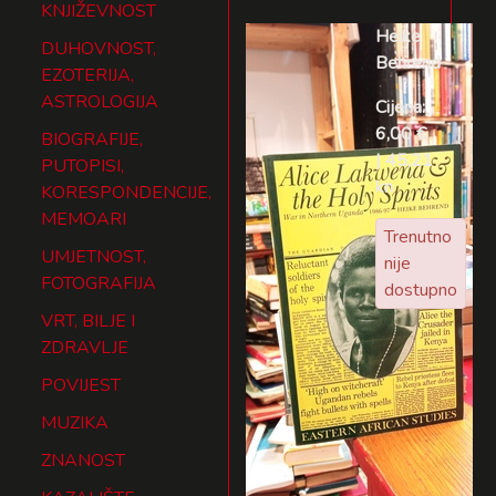
KNJIŽEVNOST
Heike
DUHOVNOST,
Behrend
EZOTERIJA,
ASTROLOGIJA
Cijena:
6,00 €
BIOGRAFIJE,
| 45,21
PUTOPISI,
kn
KORESPONDENCIJE,
MEMOARI
Trenutno
UMJETNOST,
nije
FOTOGRAFIJA
dostupno
VRT, BILJE I
ZDRAVLJE
POVIJEST
MUZIKA
ZNANOST