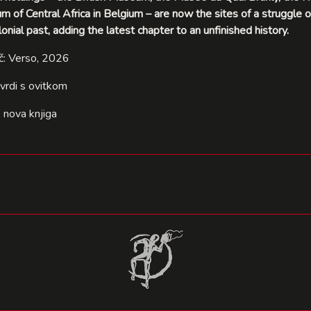
 of Central Africa in Belgium – are now the sites of a struggle 
lonial past, adding the latest chapter to an unfinished history.
č: Verso, 2026
tvrdi s ovitkom
: nova knjiga