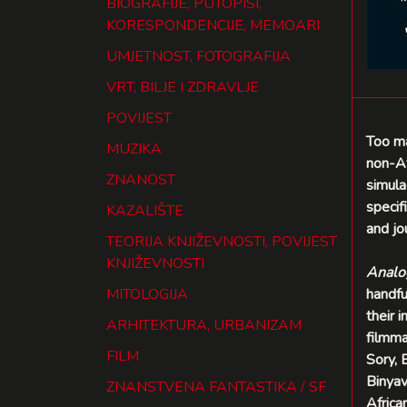
BIOGRAFIJE, PUTOPISI,
KORESPONDENCIJE, MEMOARI
UMJETNOST, FOTOGRAFIJA
VRT, BILJE I ZDRAVLJE
POVIJEST
Too ma
MUZIKA
non-Af
ZNANOST
simula
specif
KAZALIŠTE
and jo
TEORIJA KNJIŽEVNOSTI, POVIJEST
KNJIŽEVNOSTI
Analo
MITOLOGIJA
handfu
their 
ARHITEKTURA, URBANIZAM
filmma
FILM
Sory, 
Binyav
ZNANSTVENA FANTASTIKA / SF
Africa