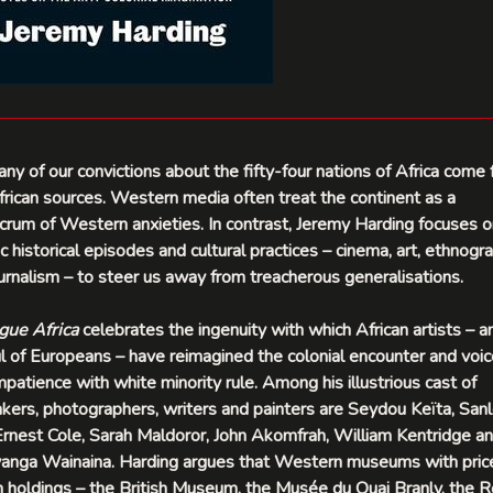
ny of our convictions about the fifty-four nations of Africa come
rican sources. Western media often treat the continent as a
crum of Western anxieties. In contrast, Jeremy Harding focuses o
ic historical episodes and cultural practices – cinema, art, ethnogr
urnalism – to steer us away from treacherous generalisations.
gue Africa
celebrates the ingenuity with which African artists – a
l of Europeans – have reimagined the colonial encounter and voi
impatience with white minority rule. Among his illustrious cast of
kers, photographers, writers and painters are Seydou Keïta, San
Ernest Cole, Sarah Maldoror, John Akomfrah, William Kentridge a
anga Wainaina. Harding argues that Western museums with pric
n holdings – the British Museum, the Musée du Quai Branly, the R