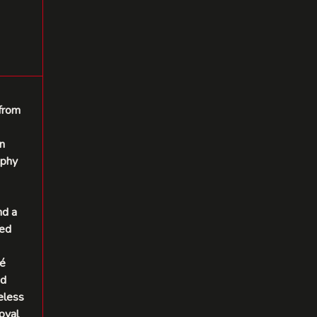
 from
n
aphy
nd a
ced
lé
nd
eless
oyal