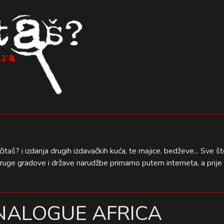
čitaš? i izdanja drugih izdavačkih kuća, te majice, bedževe... Sve 
druge gradove i države narudžbe primamo putem interneta, a prije 
NALOGUE AFRICA