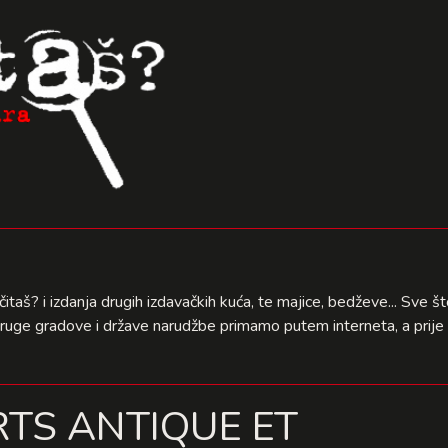
čitaš? i izdanja drugih izdavačkih kuća, te majice, bedževe... Sve 
druge gradove i države narudžbe primamo putem interneta, a prije 
RTS ANTIQUE ET