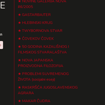
NOVINE GALERIJA NOVA
E
#6/2005
GASTARBAJTER
HLEBINSKI KRUG
TWYBORNOVA STVAR
kn
ČOVEKOV ČOVEK
o
50 GODINA KAZALIŠNOG I
FILMSKOG STVARALAŠTVA
NOVA JAPANSKA
PROIZVODNA FILOZOFIJA
PROBLEMI SUVREMENOG
ŽIVOTA (socijalni eseji)
RASKRŠĆA JUGOSLAVENSKOG
AGRARA
MAKAR ČUDRA