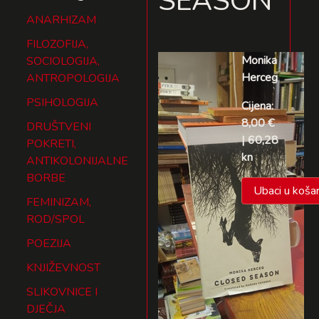
SEASON
ANARHIZAM
FILOZOFIJA,
Monika
SOCIOLOGIJA,
Herceg
ANTROPOLOGIJA
PSIHOLOGIJA
Cijena:
8,00 €
DRUŠTVENI
| 60,28
POKRETI,
kn
ANTIKOLONIJALNE
BORBE
Ubaci u košar
FEMINIZAM,
ROD/SPOL
POEZIJA
KNJIŽEVNOST
SLIKOVNICE I
DJEČJA