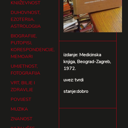
KNJIŽEVNOST
DUHOVNOST,
EZOTERIJA,
ASTROLOGIJA
BIOGRAFIJE,
PUTOPISI,
KORESPONDENCIJE,
izdanje: Medicinska
MEMOARI
knjiga, Beograd-Zagreb,
UMJETNOST,
1972.
FOTOGRAFIJA
uvez: tvrdi
VRT, BILJE I
ZDRAVLJE
stanje:dobro
POVIJEST
MUZIKA
ZNANOST