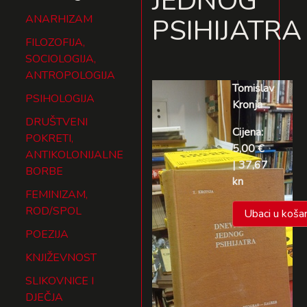
JEDNOG
ANARHIZAM
PSIHIJATRA
FILOZOFIJA,
SOCIOLOGIJA,
ANTROPOLOGIJA
Tomislav
PSIHOLOGIJA
Kronja
DRUŠTVENI
Cijena:
POKRETI,
5,00 €
ANTIKOLONIJALNE
| 37,67
BORBE
kn
FEMINIZAM,
ROD/SPOL
Ubaci u košar
POEZIJA
KNJIŽEVNOST
SLIKOVNICE I
DJEČJA