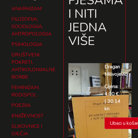
PJESAMA
ANARHIZAM
I NITI
FILOZOFIJA,
JEDNA
SOCIOLOGIJA,
ANTROPOLOGIJA
VIŠE
PSIHOLOGIJA
DRUŠTVENI
POKRETI,
Dragan
ANTIKOLONIJALNE
Milivojević
BORBE
Cijena:
FEMINIZAM,
4,00 €
ROD/SPOL
| 30,14
POEZIJA
kn
KNJIŽEVNOST
Ubaci u košar
SLIKOVNICE I
DJEČJA