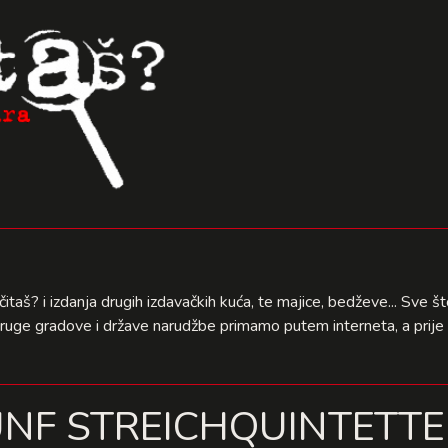
čitaš? i izdanja drugih izdavačkih kuća, te majice, bedževe... Sve 
druge gradove i države narudžbe primamo putem interneta, a prije 
UNF STREICHQUINTETTE