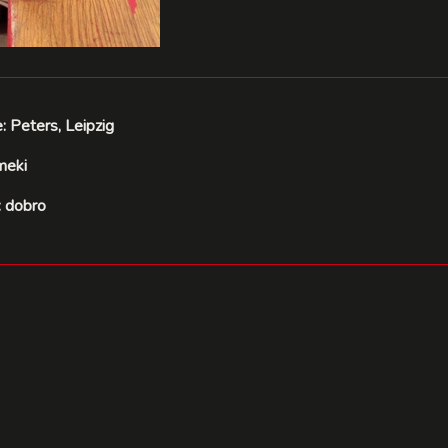
e: Peters, Leipzig
meki
: dobro