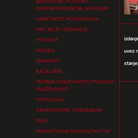
BIOGRAFIJE, PUTOPISI,
KORESPONDENCIJE, MEMOARI
UMJETNOST, FOTOGRAFIJA
VRT, BILJE I ZDRAVLJE
izdanj
POVIJEST
MUZIKA
uvez: 
ZNANOST
stanje
KAZALIŠTE
TEORIJA KNJIŽEVNOSTI, POVIJEST
KNJIŽEVNOSTI
MITOLOGIJA
ARHITEKTURA, URBANIZAM
FILM
ZNANSTVENA FANTASTIKA / SF