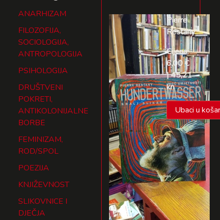
ANARHIZAM
Pierre
FILOZOFIJA,
Restany
SOCIOLOGIJA,
Cijena:
ANTROPOLOGIJA
6,00 €
PSIHOLOGIJA
| 45,21
kn
DRUŠTVENI
POKRETI,
Ubaci u košar
ANTIKOLONIJALNE
BORBE
FEMINIZAM,
ROD/SPOL
POEZIJA
KNJIŽEVNOST
SLIKOVNICE I
DJEČJA