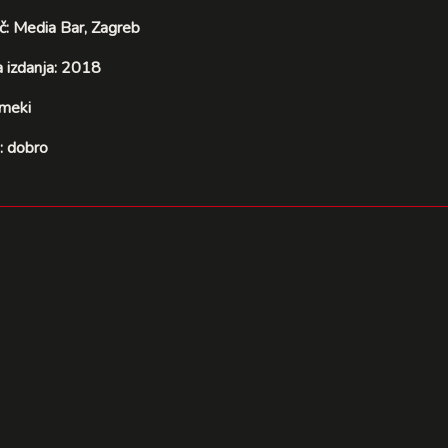
č: Media Bar, Zagreb
 izdanja: 2018
 meki
: dobro