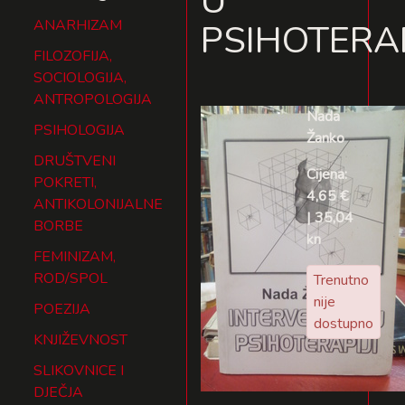
U
ANARHIZAM
PSIHOTERAP
FILOZOFIJA,
SOCIOLOGIJA,
ANTROPOLOGIJA
Nada
PSIHOLOGIJA
Žanko
DRUŠTVENI
Cijena:
POKRETI,
4,65 €
ANTIKOLONIJALNE
| 35,04
BORBE
kn
FEMINIZAM,
ROD/SPOL
Trenutno
nije
POEZIJA
dostupno
KNJIŽEVNOST
SLIKOVNICE I
DJEČJA