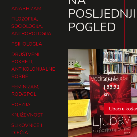
NA
ANARHIZAM
POSLJEDNJI
FILOZOFIJA,
POGLED
SOCIOLOGIJA,
ANTROPOLOGIJA
PSIHOLOGIJA
Vedrana
DRUŠTVENI
Rudan
POKRETI,
ANTIKOLONIJALNE
Cijena:
BORBE
4,50 €
FEMINIZAM,
| 33,91
ROD/SPOL
kn
POEZIJA
Ubaci u košar
KNJIŽEVNOST
SLIKOVNICE I
DJEČJA