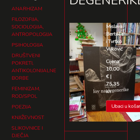
DEGENERIK
ANARHIZAM
FILOZOFIJA,
Mislava
SOCIOLOGIJA,
Bertoša
ANTROPOLOGIJA
i Tvrtko
PSIHOLOGIJA
Vuković
DRUŠTVENI
Cijena:
POKRETI,
10,00
ANTIKOLONIJALNE
€ |
BORBE
75,35
FEMINIZAM,
kn
ROD/SPOL
Ubaci u košar
POEZIJA
KNJIŽEVNOST
SLIKOVNICE I
DJEČJA