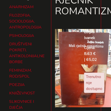
RJEČNIK
ANARHIZAM
ROMANTIZ
FILOZOFIJA,
SOCIOLOGIJA,
ANTROPOLOGIJA
Željko
PSIHOLOGIJA
Ivanek
DRUŠTVENI
Cijena:
POKRETI,
8,63 €
ANTIKOLONIJALNE
| 65,02
BORBE
kn
FEMINIZAM,
ROD/SPOL
Trenutno
nije
POEZIJA
dostupno
KNJIŽEVNOST
SLIKOVNICE I
DJEČJA