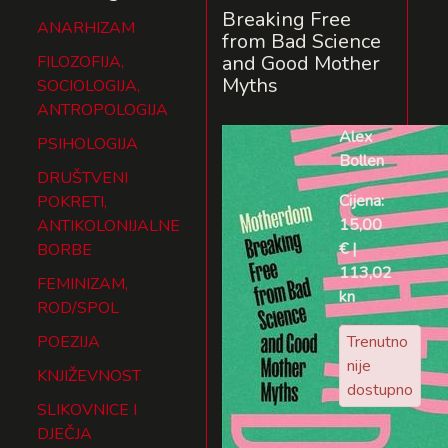
Breaking Free
ANARHIZAM
from Bad Science
and Good Mother
FILOZOFIJA,
Myths
SOCIOLOGIJA,
ANTROPOLOGIJA
Alex
PSIHOLOGIJA
Bollen
DRUŠTVENI
Cijena:
POKRETI,
15,00
ANTIKOLONIJALNE
€ |
BORBE
113,02
FEMINIZAM,
kn
ROD/SPOL
POEZIJA
Trenutno
nije
KNJIŽEVNOST
dostupno
SLIKOVNICE I
DJEČJA