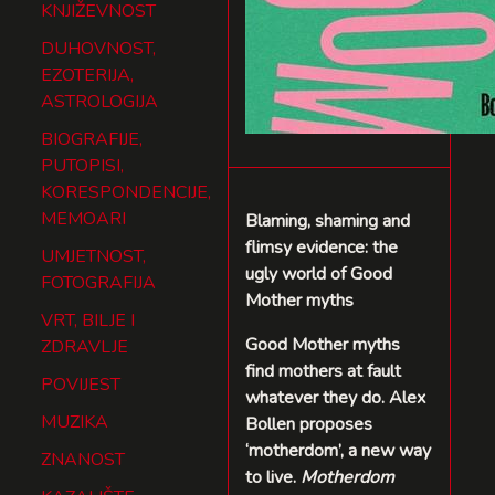
KNJIŽEVNOST
DUHOVNOST,
EZOTERIJA,
ASTROLOGIJA
BIOGRAFIJE,
PUTOPISI,
KORESPONDENCIJE,
MEMOARI
Blaming, shaming and
flimsy evidence: the
UMJETNOST,
ugly world of Good
FOTOGRAFIJA
Mother myths
VRT, BILJE I
Good Mother myths
ZDRAVLJE
find mothers at fault
POVIJEST
whatever they do. Alex
MUZIKA
Bollen proposes
‘motherdom’, a new way
ZNANOST
to live.
Motherdom