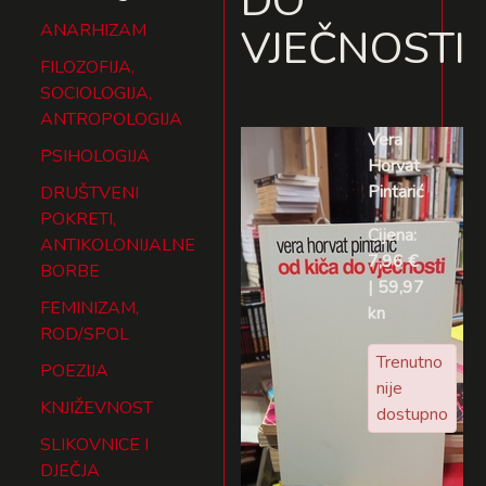
DO
ANARHIZAM
VJEČNOSTI
FILOZOFIJA,
SOCIOLOGIJA,
ANTROPOLOGIJA
Vera
PSIHOLOGIJA
Horvat
Pintarić
DRUŠTVENI
POKRETI,
Cijena:
ANTIKOLONIJALNE
7,96 €
BORBE
| 59,97
FEMINIZAM,
kn
ROD/SPOL
Trenutno
POEZIJA
nije
KNJIŽEVNOST
dostupno
SLIKOVNICE I
DJEČJA