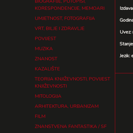
BIOGRAFIJE, PUTOPISI,
KORESPONDENCIJE, MEMOARI
Izdav
UMJETNOST, FOTOGRAFIJA
Godina
VRT, BILJE I ZDRAVLJE
Uvez:
POVIJEST
Stanje
MUZIKA
Jezik:
ZNANOST
KAZALIŠTE
TEORIJA KNJIŽEVNOSTI, POVIJEST
KNJIŽEVNOSTI
MITOLOGIJA
ARHITEKTURA, URBANIZAM
FILM
ZNANSTVENA FANTASTIKA / SF