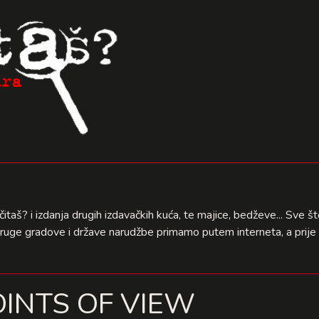
čitaš? i izdanja drugih izdavačkih kuća, te majice, bedževe... Sve 
druge gradove i države narudžbe primamo putem interneta, a prije 
OINTS OF VIEW