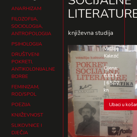
SOCIJALNE
ANARHIZAM
LITERATUR
FILOZOFIJA,
SOCIOLOGIJA,
književna studija
ANTROPOLOGIJA
PSIHOLOGIJA
Vasilije
DRUŠTVENI
Kalezić
POKRETI,
Cijena:
ANTIKOLONIJALNE
8,63 €
BORBE
| 65,02
FEMINIZAM,
kn
ROD/SPOL
POEZIJA
Ubaci u košar
KNJIŽEVNOST
SLIKOVNICE I
DJEČJA