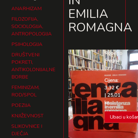
IN
ANARHIZAM
EMILIA
FILOZOFIJA,
ROMAGNA
SOCIOLOGIJA,
ANTROPOLOGIJA
PSIHOLOGIJA
Roberto
DRUŠTVENI
Fregna
POKRETI,
(ur.)
ANTIKOLONIJALNE
BORBE
Cijena:
FEMINIZAM,
3,32 €
ROD/SPOL
| 25,01
kn
POEZIJA
KNJIŽEVNOST
Ubaci u košar
SLIKOVNICE I
DJEČJA