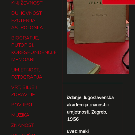
KNJIŽEVNOST
DUHOVNOST,
EZOTERIJA,
ASTROLOGIJA
BIOGRAFIJE,
PUTOPISI,
KORESPONDENCIJE,
MEMOARI
UMJETNOST,
FOTOGRAFIJA
VRT, BILJE I
ZDRAVLJE
izdanje: Jugoslavenska
POVIJEST
akademija znanosti i
umjetnosti, Zagreb,
MUZIKA
1956
ZNANOST
uvez: meki