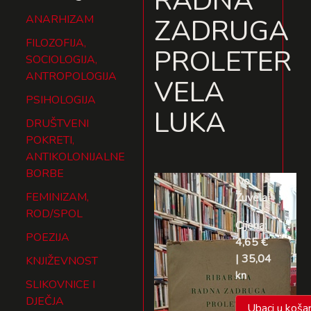
RADNA
ANARHIZAM
ZADRUGA
FILOZOFIJA,
PROLETER
SOCIOLOGIJA,
ANTROPOLOGIJA
VELA
PSIHOLOGIJA
LUKA
DRUŠTVENI
POKRETI,
ANTIKOLONIJALNE
BORBE
Ivo
FEMINIZAM,
Žuvela
ROD/SPOL
Cijena:
POEZIJA
4,65 €
| 35,04
KNJIŽEVNOST
kn
SLIKOVNICE I
DJEČJA
Ubaci u košar