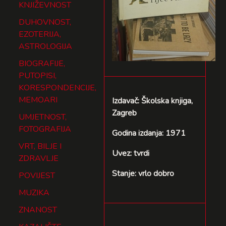
KNJIŽEVNOST
DUHOVNOST,
EZOTERIJA,
ASTROLOGIJA
BIOGRAFIJE,
PUTOPISI,
KORESPONDENCIJE,
MEMOARI
Izdavač: Školska knjiga,
Zagreb
UMJETNOST,
FOTOGRAFIJA
Godina izdanja: 1971
VRT, BILJE I
Uvez: tvrdi
ZDRAVLJE
Stanje: vrlo dobro
POVIJEST
MUZIKA
ZNANOST