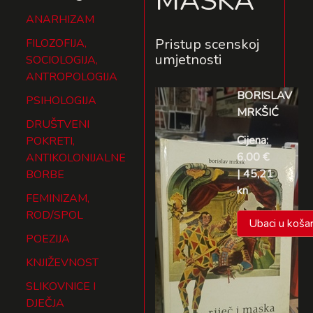
MASKA
ANARHIZAM
Pristup scenskoj
FILOZOFIJA,
umjetnosti
SOCIOLOGIJA,
ANTROPOLOGIJA
BORISLAV
PSIHOLOGIJA
MRKŠIĆ
DRUŠTVENI
Cijena:
POKRETI,
6,00 €
ANTIKOLONIJALNE
| 45,21
BORBE
kn
FEMINIZAM,
ROD/SPOL
Ubaci u košar
POEZIJA
KNJIŽEVNOST
SLIKOVNICE I
DJEČJA