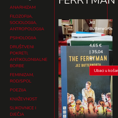
FERRYMAN
ANARHIZAM
FILOZOFIJA,
Jez
SOCIOLOGIJA,
Butterworth
ANTROPOLOGIJA
PSIHOLOGIJA
Cijena:
4,65 €
DRUŠTVENI
| 35,04
POKRETI,
kn
ANTIKOLONIJALNE
BORBE
Ubaci u košar
FEMINIZAM,
ROD/SPOL
POEZIJA
KNJIŽEVNOST
SLIKOVNICE I
DJEČJA