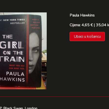
Paula Hawkins
Cijena: 4,65 € | 35,04 
Ubaci u košaricu
č: Black Swan, London