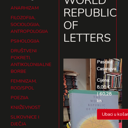
WORLD
ANARHIZAM
REPUBLIC
FILOZOFIJA,
OF
SOCIOLOGIJA,
ANTROPOLOGIJA
LETTERS
PSIHOLOGIJA
DRUŠTVENI
POKRETI,
Pascale
ANTIKOLONIJALNE
Casanova
BORBE
Cijena:
FEMINIZAM,
8,00 €
ROD/SPOL
| 60,28
POEZIJA
kn
KNJIŽEVNOST
Ubaci u košar
SLIKOVNICE I
DJEČJA