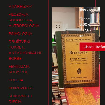
ANARHIZAM
Beethoven
FILOZOFIJA,
Cijena:
SOCIOLOGIJA,
5,00 €
ANTROPOLOGIJA
| 37,67
PSIHOLOGIJA
kn
DRUŠTVENI
Ubaci u košar
POKRETI,
ANTIKOLONIJALNE
BORBE
FEMINIZAM,
ROD/SPOL
POEZIJA
KNJIŽEVNOST
SLIKOVNICE I
DJEČJA