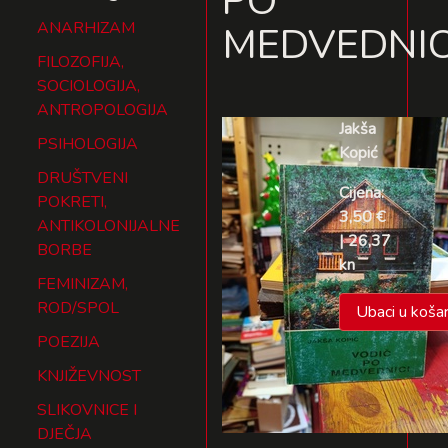
PO
ANARHIZAM
MEDVEDNIC
FILOZOFIJA,
SOCIOLOGIJA,
ANTROPOLOGIJA
Jakša
PSIHOLOGIJA
Kopić
DRUŠTVENI
Cijena:
POKRETI,
3,50 €
ANTIKOLONIJALNE
| 26,37
BORBE
kn
FEMINIZAM,
ROD/SPOL
Ubaci u košar
POEZIJA
KNJIŽEVNOST
SLIKOVNICE I
DJEČJA