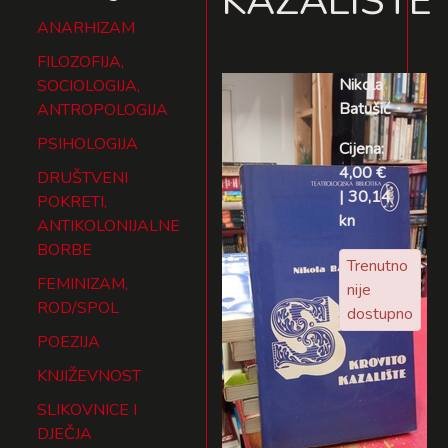
KAZALIŠTE
ANARHIZAM
FILOZOFIJA,
Nikola
SOCIOLOGIJA,
Batušić
ANTROPOLOGIJA
PSIHOLOGIJA
Cijena:
4,00 €
DRUŠTVENI
| 30,14
POKRETI,
kn
ANTIKOLONIJALNE
BORBE
Trenutno
FEMINIZAM,
nije
ROD/SPOL
dostupno
POEZIJA
KNJIŽEVNOST
SLIKOVNICE I
DJEČJA